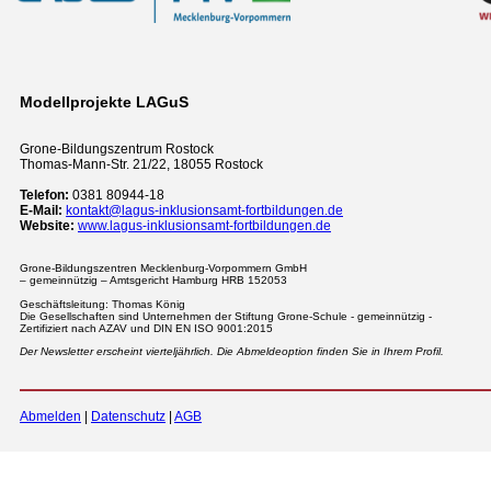
Modellprojekte LAGuS
Grone-Bildungszentrum Rostock
Thomas-Mann-Str. 21/22, 18055 Rostock
Telefon:
0381 80944-18
E-Mail:
kontakt@lagus-inklusionsamt-fortbildungen.de
Website:
www.lagus-inklusionsamt-fortbildungen.de
Grone-Bildungszentren Mecklenburg-Vorpommern GmbH
– gemeinnützig – Amtsgericht Hamburg HRB 152053
Geschäftsleitung: Thomas König
Die Gesellschaften sind Unternehmen der Stiftung Grone-Schule - gemeinnützig -
Zertifiziert nach AZAV und DIN EN ISO 9001:2015
Der Newsletter erscheint vierteljährlich. Die Abmeldeoption finden Sie in Ihrem Profil.
Abmelden
|
Datenschutz
|
AGB