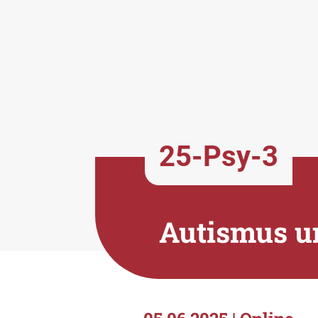
25-Psy-3
Autismus u